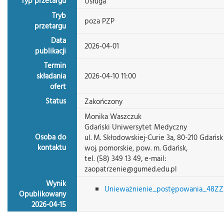
Typ przetargu
Usługa
Tryb
poza PZP
przetargu
Data
2026-04-01
publikacji
Termin
składania
2026-04-10 11:00
ofert
Status
Zakończony
Monika Waszczuk
Gdański Uniwersytet Medyczny
Osoba do
ul. M. Skłodowskiej-Curie 3a, 80-210 Gdańsk
kontaktu
woj. pomorskie, pow. m. Gdańsk,
tel. (58) 349 13 49, e-mail:
zaopatrzenie@gumed.edu.pl
Wynik
Unieważnienie_postępowania_48ZZ
Opublikowany
2026-04-15