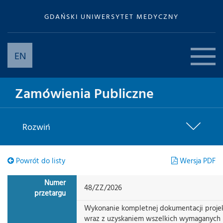
GDAŃSKI UNIWERSYTET MEDYCZNY
EN
Zamówienia Publiczne
Rozwiń
Powrót do listy
Wersja PDF
Numer
48/ZZ/2026
przetargu
Wykonanie kompletnej dokumentacji proje
wraz z uzyskaniem wszelkich wymaganych