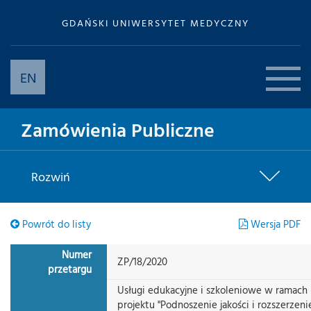
GDAŃSKI UNIWERSYTET MEDYCZNY
EN
Zamówienia Publiczne
Rozwiń
Powrót do listy
Wersja PDF
Numer
ZP/18/2020
przetargu
Usługi edukacyjne i szkoleniowe w ramach
projektu "Podnoszenie jakości i rozszerzeni