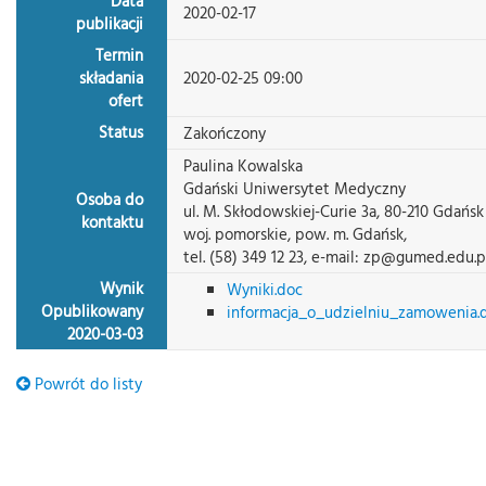
Data
2020-02-17
publikacji
Termin
składania
2020-02-25 09:00
ofert
Status
Zakończony
Paulina Kowalska
Gdański Uniwersytet Medyczny
Osoba do
ul. M. Skłodowskiej-Curie 3a, 80-210 Gdańsk
kontaktu
woj. pomorskie, pow. m. Gdańsk,
tel. (58) 349 12 23, e-mail: zp@gumed.edu.p
Wynik
Wyniki.doc
Opublikowany
informacja_o_udzielniu_zamowenia.
2020-03-03
Powrót do listy