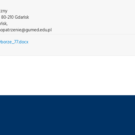
czny
, 80-210 Gdańsk
ńsk,
: zaopatrzenie@gumed.edu.pl
borze_77.docx