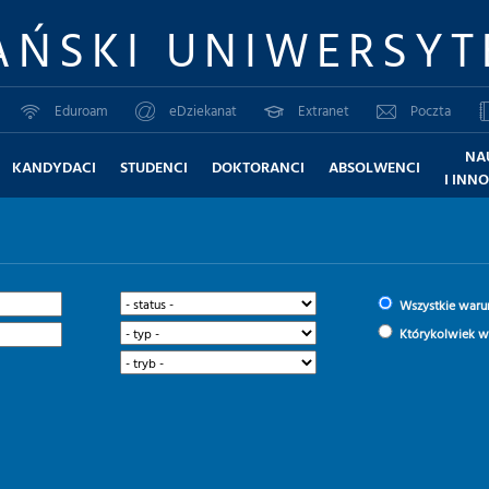
AŃSKI UNIWERSYT
Eduroam
eDziekanat
Extranet
Poczta
NA
KANDYDACI
STUDENCI
DOKTORANCI
ABSOLWENCI
I INN
Wszystkie waru
Którykolwiek w