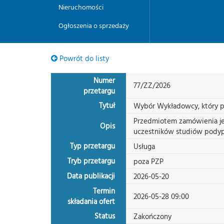
Nieruchomości
Ogłoszenia o sprzedaży
Powrót do listy
Numer
77/ZZ/2026
przetargu
Tytuł
Wybór Wykładowcy, który p
Przedmiotem zamówienia je
Opis
uczestników studiów pody
Typ przetargu
Usługa
Tryb przetargu
poza PZP
Data publikacji
2026-05-20
Termin
2026-05-28 09:00
składania ofert
Status
Zakończony