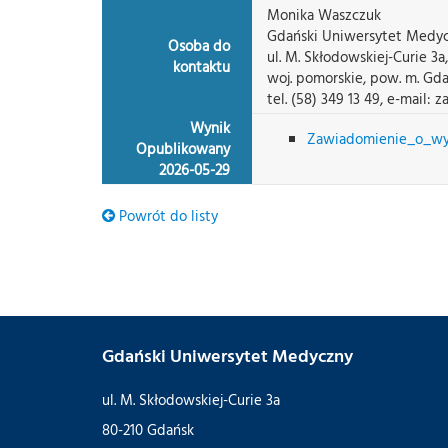
Monika Waszczuk
Gdański Uniwersytet Medy
Osoba do
ul. M. Skłodowskiej-Curie 3a
kontaktu
woj. pomorskie, pow. m. Gda
tel. (58) 349 13 49, e-mail
Wynik
Zawiadomienie_o_wy
Opublikowany
2026-05-29
Powrót do listy
Gdański Uniwersytet Medyczny
ul. M. Skłodowskiej-Curie 3a
80-210 Gdańsk