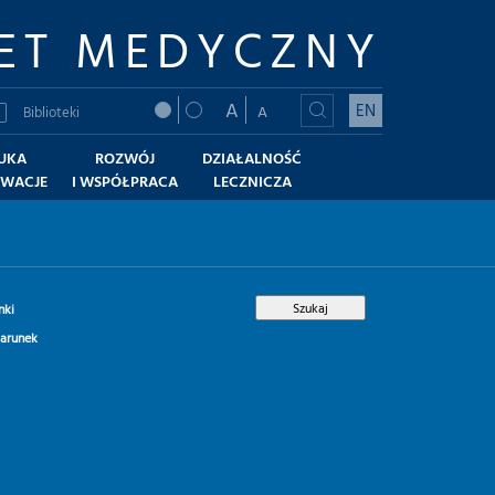
ET MEDYCZNY
A
EN
A
Biblioteki
UKA
ROZWÓJ
DZIAŁALNOŚĆ
OWACJE
I WSPÓŁPRACA
LECZNICZA
nki
arunek