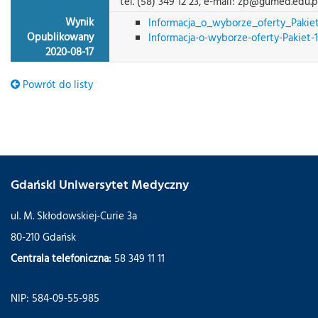
tel. (58) 349 12 23, e-mail: zp@gumed.edu.p
Wynik
Informacja_o_wyborze_oferty_Paki
Opublikowany
Informacja-o-wyborze-oferty-Pakiet-1
2020-08-17
Powrót do listy
Gdański Uniwersytet Medyczny
ul. M. Skłodowskiej-Curie 3a
80-210 Gdańsk
Centrala telefoniczna:
58 349 11 11
NIP: 584-09-55-985