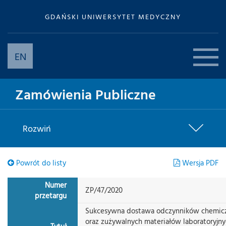
GDAŃSKI UNIWERSYTET MEDYCZNY
EN
Zamówienia Publiczne
Rozwiń
Powrót do listy
Wersja PDF
Numer
ZP/47/2020
przetargu
Sukcesywna dostawa odczynników chemiczn
oraz zużywalnych materiałów laboratoryjny